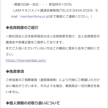
・開催3日前〜当日・・・ 参加料の100％
（JMAマネジメント講演会事務局[TEL03-3434-2029／E-
mail：
member@jma.or.jp
]まで事前にご連絡ください。）
◆会員制度のご紹介
一般社団法人日本能率協会は法人会員制度を設け、法人会員限定の
講演会や各種企画をご提供しております。
まだご入会いただいていない方はこの機会に是非入会をご検討くだ
さい。
https://jma-member.com/
◆免責事項
ご参加者のご視聴環境（通信環境等）により円滑にご聴講いただけ
ない場合がございます。そのような場合、事務局は一切の責任を負
いません。
◆個人情報のお取り扱いについて