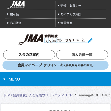
研修・セミナー
展示会
ものづくり支援
ISO審査
会員制度
入会のご案内
法人会員一覧
会員マイページ
(ログイン・法人会員登録内容の変更)
MENU
「JMA会員制度」人と組織のコミュニティ TOP
manage200124_t