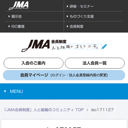
研修・セミナー
展示会
ものづくり支援
ISO審査
会員制度
入会のご案内
法人会員一覧
会員マイページ
(ログイン・法人会員登録内容の変更)
MENU
「JMA会員制度」人と組織のコミュニティ TOP
lec171127