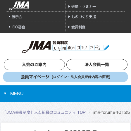
研修・セミナー
展示会
ものづくり支援
ISO審査
会員制度
入会のご案内
法人会員一覧
会員マイページ
(ログイン・法人会員登録内容の変更)
MENU
「JMA会員制度」人と組織のコミュニティ TOP
img-forum240125