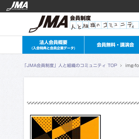
法人会員概要
会員無料・講演会
(入会特典と会員企業データ)
「JMA会員制度」人と組織のコミュニティ TOP
img-f