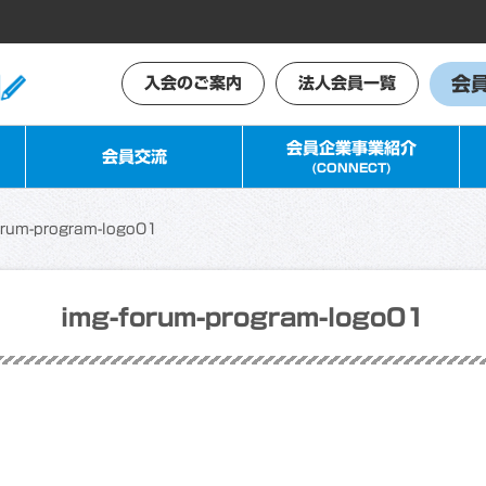
会
入会のご案内
法人会員一覧
会員企業事業紹介
会員交流
(CONNECT)
orum-program-logo01
img-forum-program-logo01