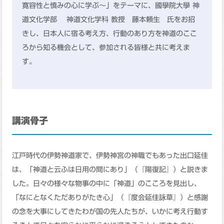
寛容性と慎みの心に学ぶ～」をテーマに、國學院大學 神
道文化学部 神道文化学科 教授 藤本頼生 氏をお招
きし、日本人に宿る考え方、行動のあり方を神道のここ
ろから知る機会として、参加される皆様と共に考えま
す。
講演骨子
江戸時代の伊勢神道家で、伊勢神宮の神職でもあった出口延佳
は、「神道と云ふは日用の間にあり」（『陽復記』）と説きま
した。日々の様々な物事の中に「神道」のこころを見出し、
「なにとなくただありがたき心」（『度会延佳詠草』）と感謝
の念を大事にしてきたわが国の先人たちが、いかに考え行動す