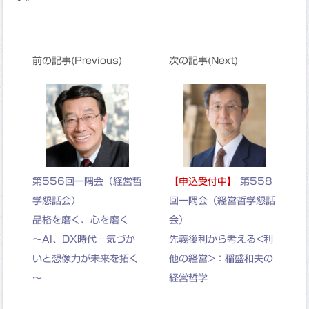
前の記事(Previous)
次の記事(Next)
第556回一隅会（経営哲
【申込受付中】
第558
学懇話会）
回一隅会（経営哲学懇話
品格を磨く、心を磨く
会）
～AI、DX時代－気づか
先義後利から考える<利
いと想像力が未来を拓く
他の経営>：稲盛和夫の
～
経営哲学