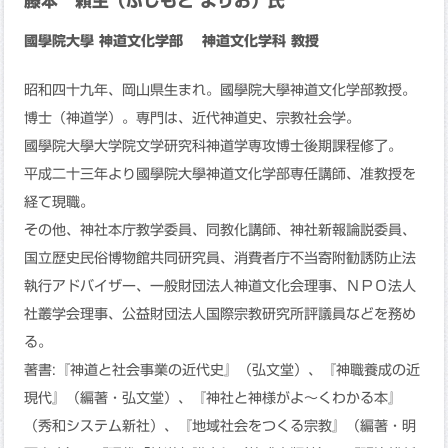
藤本 頼生（ふじもと よりお）氏
國學院大學 神道文化学部 神道文化学科 教授
昭和四十九年、岡山県生まれ。國學院大學神道文化学部教授。
博士（神道学）。専門は、近代神道史、宗教社会学。
國學院大學大学院文学研究科神道学専攻博士後期課程修了。
平成二十三年より國學院大學神道文化学部専任講師、准教授を
経て現職。
その他、神社本庁教学委員、同教化講師、神社新報論説委員、
国立歴史民俗博物館共同研究員、消費者庁不当寄附勧誘防止法
執行アドバイザー、一般財団法人神道文化会理事、ＮＰＯ法人
社叢学会理事、公益財団法人国際宗教研究所評議員などを務め
る。
著書:『神道と社会事業の近代史』（弘文堂）、『神職養成の近
現代』（編著・弘文堂）、『神社と神様がよ～くわかる本』
（秀和システム新社）、『地域社会をつくる宗教』（編著・明