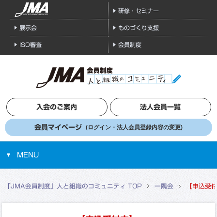
研修・セミナー
展示会
ものづくり支援
ISO審査
会員制度
入会のご案内
法人会員一覧
会員マイページ
(ログイン・法人会員登録内容の変更)
MENU
「JMA会員制度」人と組織のコミュニティ TOP
一隅会
【申込受