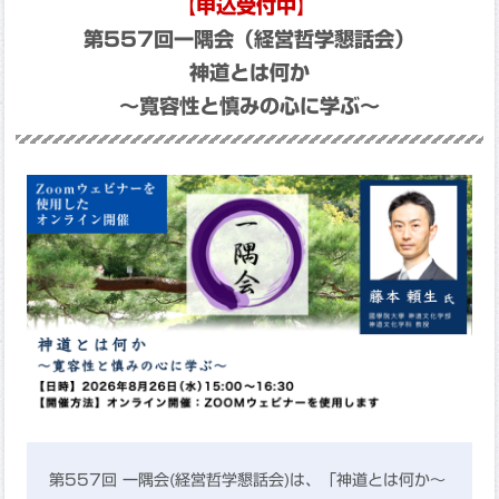
【申込受付中】
第557回一隅会（経営哲学懇話会）
神道とは何か
～寛容性と慎みの心に学ぶ～
第557回 一隅会(経営哲学懇話会)は、「神道とは何か～