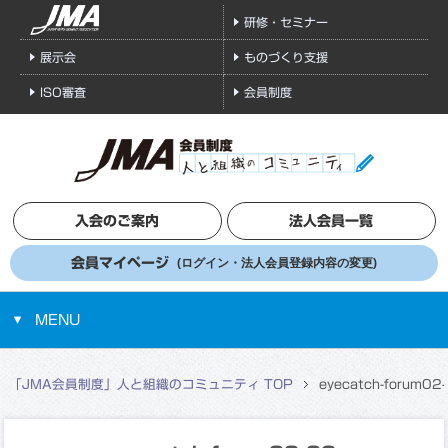
研修・セミナー
展示会
ものづくり支援
ISO審査
会員制度
入会のご案内
法人会員一覧
会員マイページ
(ログイン・法人会員登録内容の変更)
MENU
「JMA会員制度」人と組織のコミュニティ TOP
eyecatch-forum02