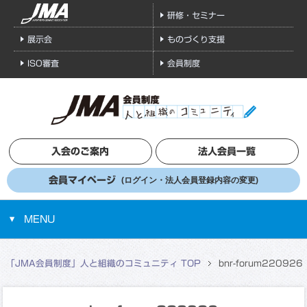
研修・セミナー
展示会
ものづくり支援
ISO審査
会員制度
入会のご案内
法人会員一覧
会員マイページ
(ログイン・法人会員登録内容の変更)
MENU
「JMA会員制度」人と組織のコミュニティ TOP
bnr-forum220926