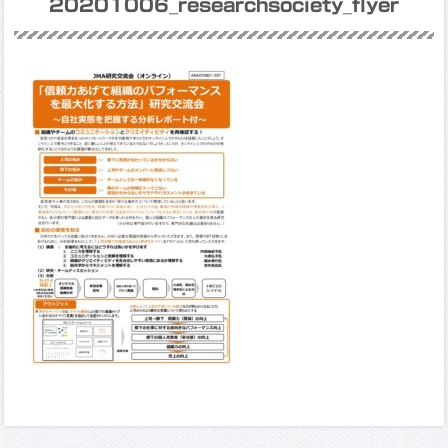
20201006_researchsociety_flyer