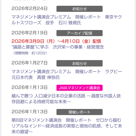
2026年2月24日
お知らせ
マネジメント講演会プレミアム 開催レポート 東京ヤク
ルトスワローズ 投手 石川 雅規氏
2026年2月19日
アーカイブ配信
2026年3月9日（月）～4月10日（金）配信
“論語と算盤”に学ぶ 渋沢栄一の事業・経営理念
（視聴時間：約120分）
2026年1月27日
お知らせ
マネジメント講演会プレミアム 開催レポート ラグビー
元日本代表 真壁 伸弥氏
2026年1月13日
JMAマネジメント講演会
縮んで勝つ 人口減少日本の企業の活路
～過度な外国人依
存回避による持続可能な未来～
2026年1月13日
開催レポート
第8回マネジメント講演会 開催レポート ゼロから掴む
リアルなインド〜経済成長の実態と現地の肌感、そして未
来の展望〜