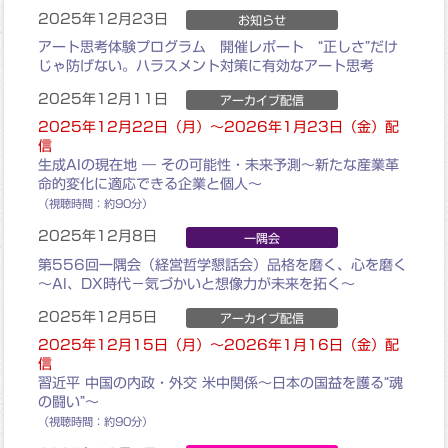
2025年12月23日
お知らせ
アート思考体験プログラム 開催レポート “正しさ”だけ
じゃ防げない。ハラスメント対策に有効なアート思考
2025年12月11日
アーカイブ配信
2025年12月22日（月）～2026年1月23日（金）配
信
生成AIの現在地 ― その可能性・未来予測
～新たな産業革
命的変化に適応できる企業と個人～
（視聴時間：約90分）
2025年12月8日
一隅会
第556回一隅会（経営哲学懇話会）
品格を磨く、心を磨く
～AI、DX時代－気づかいと想像力が未来を拓く～
2025年12月5日
アーカイブ配信
2025年12月15日（月）～2026年1月16日（金）配
信
習近平 中国の内政・外交 米中関係
～日本の国益を護る“魂
の闘い”～
（視聴時間：約90分）