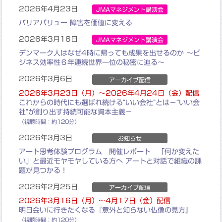
2026年4月23日
JMAマネジメント講演会
バリアバリュー 障害を価値に変える
2026年3月16日
JMAマネジメント講演会
デンマーク人はなぜ4時に帰っても成果を出せるのか
～ビ
ジネス効率性６年連続世界一位の秘密に迫る～
2026年3月6日
アーカイブ配信
2026年3月23日（月）～2026年4月24日（金）配信
これからの時代にも選ばれ続ける“いい会社”とは
－“いい会
社”が創り出す持続可能な資本主義－
（視聴時間：約120分）
2026年3月3日
お知らせ
アート思考体験プログラム 開催レポート 「何か変えた
い」と最近モヤモヤしている方へ アートと対話で組織の課
題が見つかる！
2026年2月25日
アーカイブ配信
2026年3月16日（月）～4月17日（金）配信
明日会いに行きたくなる『意外と知らない仏像の見方』
（視聴時間：約120分）