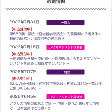
最新情報
2026年7月31日
一隅会
【申込受付中】
第558回一隅会（経営哲学懇話会）
先義後利から考える<
利他の経営>：稲盛和夫の経営哲学
2026年7月15日
JMAマネジメント講演会
【申込受付中】
一流組織から超一流組織へ
〜医療現場から考えるエンゲー
ジメントを高める組織マネジメント〜
2026年7月7日
一隅会
【申込受付中】
第557回一隅会（経営哲学懇話会）
神道とは何か
～寛容性
と慎みの心に学ぶ～
2026年6月5日
JMAマネジメント講演会
アフリカ市場の現状と展望
― 中国・欧米が先行する市場
で、日本企業はどう動くか